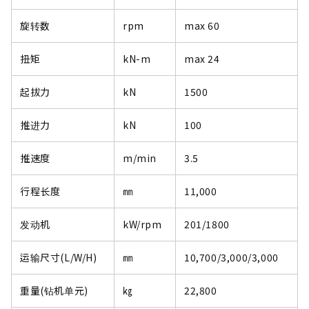
旋转数
rpm
max 60
扭矩
kN-m
max 24
起拔力
kN
1500
推进力
kN
100
推速度
m/min
3.5
行程长度
㎜
11,000
发动机
kW/rpm
201/1800
运输尺寸(L/W/H)
㎜
10,700/3,000/3,000
重量(钻机单元)
㎏
22,800