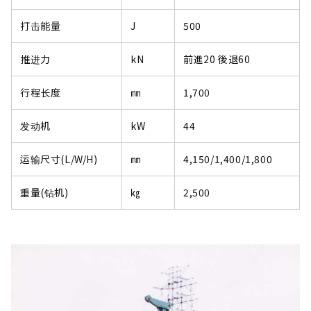
打击能量
J
500
推进力
kN
前進20 後退60
行程长度
㎜
1,700
发动机
kW
44
运输尺寸(L/W/H)
㎜
4,150/1,400/1,800
重量(钻机)
㎏
2,500