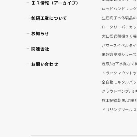
ＩＲ情報（アーカイブ）
ロッドハンドリング
鉱研工業について
生産終了本体製品の
ロータリーパーカッ
お知らせ
大口径岩盤掘さく機
パワースイベルタイ
関連会社
地盤改良機シリーズ
お問い合わせ
温泉/地下水掘さく
トラックマウント水
全自動モルタルバッ
グラウトポンプ/ミ
施工記録装置/流量
ドリリングツールス