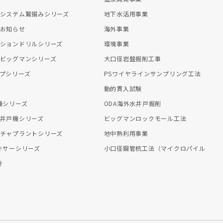
システム鷲掴みシリーズ
地下水活用事業
お知らせ
海外事業
ションドリルシリーズ
環境事業
ビッグマンシリーズ
大口径岩盤掘削工事
プシリーズ
PSワイヤラインサンプリング工法
動的貫入試験
機シリーズ
ODA海外水井戸掘削
井戸機シリーズ
ビッグマンロックモール工法
チャプラントシリーズ
地中熱利用事業
キサーシリーズ
小口径鋼管杭工法（マイクロパイル
計