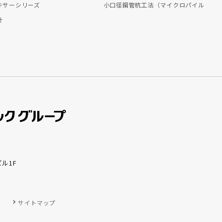
キサーシリーズ
小口径鋼管杭工法（マイクロパイル
計
ビル1F
サイトマップ