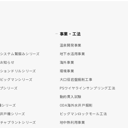
事業・工法
温泉開発事業
システム鷲掴みシリーズ
地下水活用事業
お知らせ
海外事業
ションドリルシリーズ
環境事業
ビッグマンシリーズ
大口径岩盤掘削工事
プシリーズ
PSワイヤラインサンプリング工法
動的貫入試験
機シリーズ
ODA海外水井戸掘削
井戸機シリーズ
ビッグマンロックモール工法
チャプラントシリーズ
地中熱利用事業