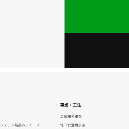
事業・工法
温泉開発事業
システム鷲掴みシリーズ
地下水活用事業