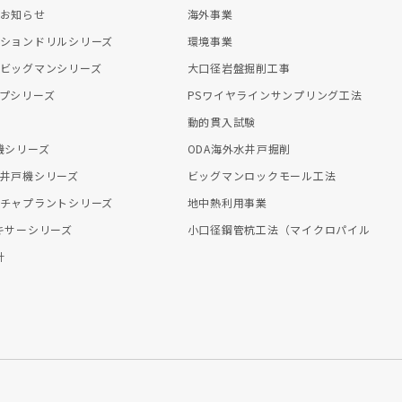
お知らせ
海外事業
ションドリルシリーズ
環境事業
ビッグマンシリーズ
大口径岩盤掘削工事
プシリーズ
PSワイヤラインサンプリング工法
動的貫入試験
機シリーズ
ODA海外水井戸掘削
井戸機シリーズ
ビッグマンロックモール工法
チャプラントシリーズ
地中熱利用事業
キサーシリーズ
小口径鋼管杭工法（マイクロパイル
計