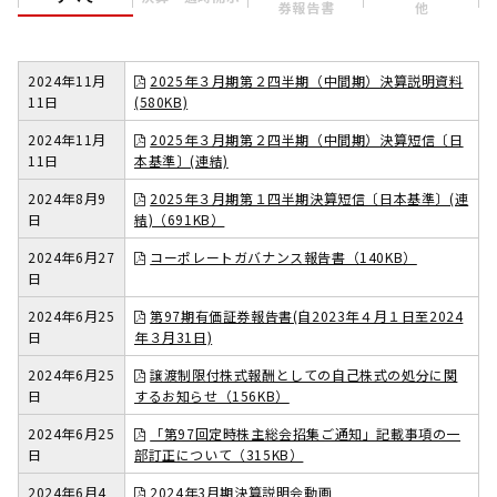
券報告書
他
2024年11月
2025年３月期第２四半期（中間期）決算説明資料
11日
(580KB)
2024年11月
2025年３月期第２四半期（中間期）決算短信〔日
11日
本基準〕(連結)
2024年8月9
2025年３月期第１四半期決算短信〔日本基準〕(連
日
結)（691KB）
2024年6月27
コーポレートガバナンス報告書（140KB）
日
2024年6月25
第97期有価証券報告書(自2023年４月１日至2024
日
年３月31日)
2024年6月25
譲渡制限付株式報酬としての自己株式の処分に関
日
するお知らせ（156KB）
2024年6月25
「第97回定時株主総会招集ご通知」記載事項の一
日
部訂正について（315KB）
2024年6月4
2024年3月期決算説明会動画